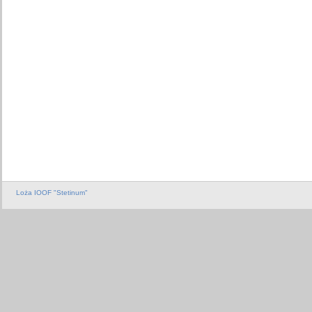
Loża IOOF "Stetinum"