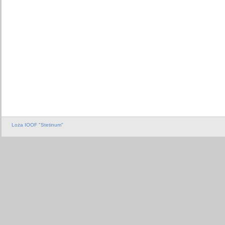
Loża IOOF "Stetinum"